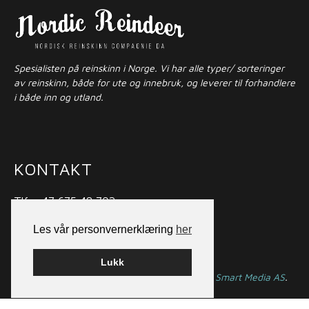
Spesialisten på reinskinn i Norge. Vi har alle typer/ sorteringer
av reinskinn, både for ute og innebruk, og leverer til forhandlere
i både inn og utland.
KONTAKT
Tlf: +47 675 48 702
Mobil: +47 916 01 675
Les vår personvernerklæring
her
E-post:
post@nordicreindeer.com
Lukk
© nordicreindeer.no Bygget på
WordPress
av
Smart Media AS
.
Designet av
Skrythals Reklame