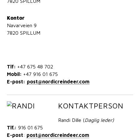
7820 SPILLUM
Kontor
Navarveien 9
7820 SPILLUM
Tlf:
+47 675 48 702
Mobil:
+47 916 01 675
E-post:
post@nordicreindeer.com
KONTAKTPERSON
Randi Dille (
Daglig leder)
Tlf.:
916 01 675
E-post
:
post@nordicreindeer.com