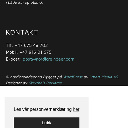
i både inn og utland.
KONTAKT
Tlf: +47 675 48 702
Mobil: +47 916 01 675
E-post:
post@nordicreindeer.com
© nordicreindeer.no Bygget på
WordPress
av
Smart Media AS
.
Designet av
Skrythals Reklame
Les vår personvernerklæring
her
Lukk