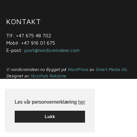
KONTAKT
Tlf: +47 675 48 702
Mobil: +47 916 01 675
E-post:
post@nordicreindeer.com
© nordicreindeer.no Bygget på
WordPress
av
Smart Media AS
.
Designet av
Skrythals Reklame
Les vår personvernerklæring
her
Lukk