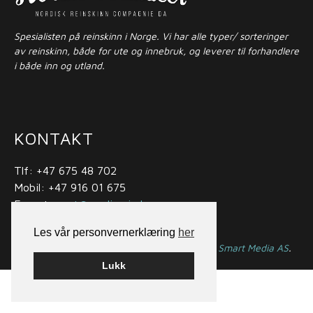
Spesialisten på reinskinn i Norge. Vi har alle typer/ sorteringer
av reinskinn, både for ute og innebruk, og leverer til forhandlere
i både inn og utland.
KONTAKT
Tlf: +47 675 48 702
Mobil: +47 916 01 675
E-post:
post@nordicreindeer.com
Les vår personvernerklæring
her
© nordicreindeer.no Bygget på
WordPress
av
Smart Media AS
.
Designet av
Skrythals Reklame
Lukk