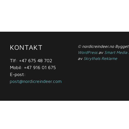
KONTAKT
© nordicreindeer.no Bygget
WordPress
av
Smart Media
av
Skrythals Reklame
Tlf: +47 675 48 702
Mobil: +47 916 01 675
E-post:
post@nordicreindeer.com