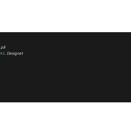
 på
 AS
. Designet